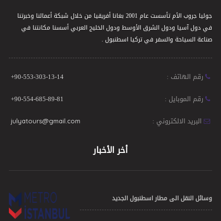
جوليا جروب الأم تأسست عام 2001 بغانا أفريقيا من خلال شبكة أعمالنا وخبرتنا
في دول آسيا ودول الشرق الأوسط ودول الخليج العربي أسسنا مكانتنا في
صناعة السياحة والسفر في تركيا اسطنبول .
رقم الهاتف :
+90-553-303-13-14
رقم الموبايل :
+90-554-685-89-81
البريد الالكتروني :
julyatours@gmail.com
أخر الأخبار
وسائل النقل الى مطار اسطنبول الجديد