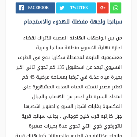
FACEBOOK
TWITTER
سبانجا واجهة مفضلة للهدوء والاستجمام
من بين الواجهات الهادئة المحببة للاتراك لقضاء
اجازة نهاية الاسبوع منطقة سبانجا وقرية
معشوقيه التابعه لمحفظة سكاريا تقع في الطرف
الاسيوي تبعد عن اسطنبول 135 كم تحوي ثاني اكبر
بحيرة مياه عذبة في تركيا بمساحة عرضية 45 كم
تعتبر مصدر لتعبئة المياه العذبة المشهورة على
امتداد البحيرة تاج اخضر من الهضاب والجبال
المكسوة بغابات اشجار السرو والصنوبر اشهرها
جبل كارتبه قرب خليج كوجالي . بجانب سبانجا قرية
ناتوركوي كوي التي تحوي عدة بحيرات صغيرة
وانواع مختلفة من الطيور والحيوانات كما هناك قرية