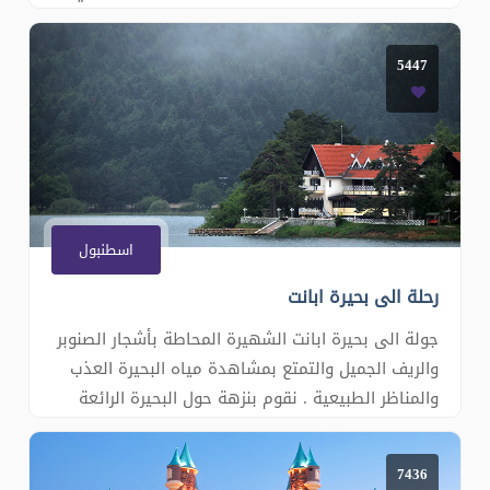
الرائعة للصغار والكبار. ونكمل الجولة الى فلوريا
اكوريوم اكبر بيئة بحرية لاسماك على مستوى الشرق
5447
الاوسط وأوروبا بسيارة خاصة. طلب الجولة املاء
استمارة الحجز هنا
اسطنبول
رحلة الى بحيرة ابانت
جولة الى بحيرة ابانت الشهيرة المحاطة بأشجار الصنوبر
والريف الجميل والتمتع بمشاهدة مياه البحيرة العذب
والمناظر الطبيعية . نقوم بنزهة حول البحيرة الرائعة
التي تعد وجهة سياحية معروفة . التمتع بحفل الشواء
اما البحيرة ركوب الدراجات الهوائية او التجول بحنتور
7436
عند ضفاف البحيرة وزيارة مراكز التسو�