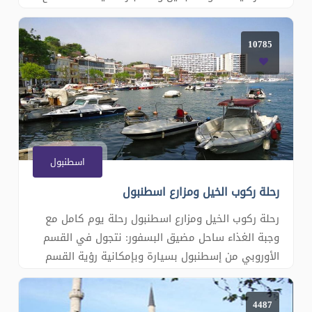
هذه الغابة للشواء مع العائلة تعتبر الغابات أهم مكان
لمحبي الرياضة في الهواء الطلق النظيف، والغني
10785
بالأكسجين في مساحات مخصصة للرياضة بين الأشجار
تحتوي هذه الغاب�
اسطنبول
رحلة ركوب الخيل ومزارع اسطنبول
رحلة ركوب الخيل ومزارع اسطنبول رحلة يوم كامل مع
وجبة الغذاء ساحل مضيق البسفور: نتجول في القسم
الأوروبي من إسطنبول بسيارة وبإمكانية رؤية القسم
الأسيوي على الجهة اليمنى حديقة أميرجان: هي
واحدة من أكبر الحدائق في إسطنبول ساحل طربيا:
4487