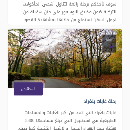
سوف نأخذكم برحلة رائعة لتناول أشهى المأكولات
التركية ضمن مضيق البوسفور على متن سفينة من
اجمل السفن نستمتع من خلالها بمشاهدة القصور
العثمانية القديمة وأهم المعالم السياحية من البحر ,,
منها قصردولمابهشي ومسجد آياصوفيا وجسر غالاطة
7800
وبرج غالاطة وقصر الفتاة وقصربيلاربيه والكثير من
القصور والمساجد والمعا�
اسطنبول
رحلة غابات بلغراد
غابات بلغراد التي تعد من اكبر الغابات والمساحات
الطبيعية في اسطنبول التي تبلغ مساحتها 5300
هكتار حيث الهواء الجميل والاشجار الكثيفة كما تصلح