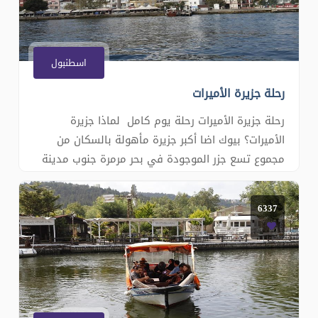
اسطنبول
رحلة جزيرة الأميرات
رحلة جزيرة الأميرات رحلة يوم كامل لماذا جزيرة
الأميرات؟ بيوك اضا أكبر جزيرة مأهولة بالسكان من
مجموع تسع جزر الموجودة في بحر مرمرة جنوب مدينة
اسطنبول وكانت تاريخياَ منفى للأمراء و الأميرات
البيزنطيين، ولذا تتميز بعمران فريد من نوعه من قصور و
6337
فلل صغيرة, كما تتميز بطبيعة غنية من غابات و
شواطىء