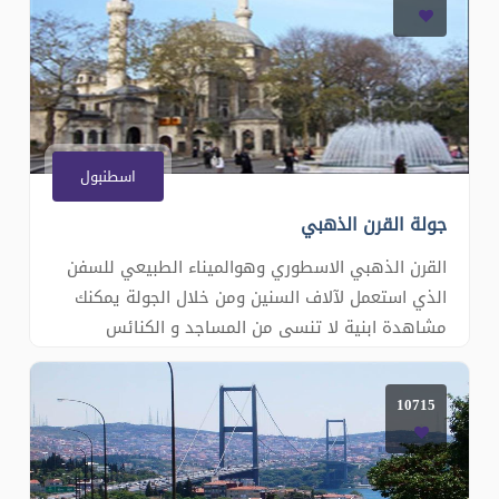
أشهر منطقة في ساحل إسطنبول نتوقف فيها لأخذ
فسحة من الوقت للإستمتاع ب
اسطنبول
جولة القرن الذهبي
القرن الذهبي الاسطوري وهوالميناء الطبيعي للسفن
الذي استعمل لآلاف السنين ومن خلال الجولة يمكنك
مشاهدة ابنية لا تنسى من المساجد و الكنائس
الامبراطورية . وزيارة ضريح الصحابي ابو ايوب الانصاري
حامل راية النبي محمد (ص) والتلفريك في هضبة
10715
بييرلوتي الشهيرة: الصعود الى التلة الشهيرة بواسطة
التلفريك الكهر