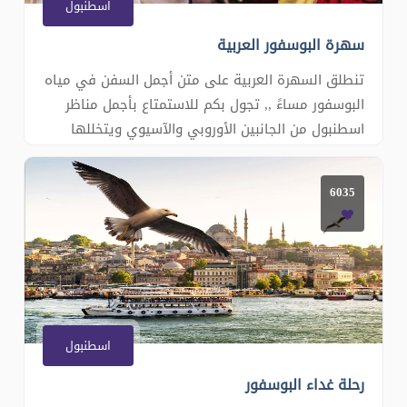
اسطنبول
سهرة البوسفور العربية
تنطلق السهرة العربية على متن أجمل السفن في مياه
البوسفور مساءً ,, تجول بكم للاستمتاع بأجمل مناظر
اسطنبول من الجانبين الأوروبي والآسيوي ويتخللها
الفعاليات التالية : عشاء بوفيه مفتوح لأشهى الوجبات
والمقبلات العربية . عراضة شامية وسيف وترس. مولوية
6035
مصرية وشامية . فقرة الزعيم في الحارة الشامية .
طرب أصيل
اسطنبول
رحلة غداء البوسفور