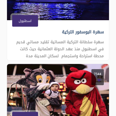
اسطنبول
سهرة البوسفور التركية
سهرة سلطانة التركية المسائية تقليد مسائي قديم
في اسطنبول منذ عهد الدولة العثمانية حيث كانت
محطة استراحة واستجمام لسكان المدينة مدة
السهرة بضع ساعات معدودة على الباخرة الفاخرة ضمن
خليج البوسفور حيث يمكن مشاهدة معالم اسطنبول
7544
ليلا اثناء المسير والتمتع باضواء المدينة مثل برج
الفتاة و&nbs