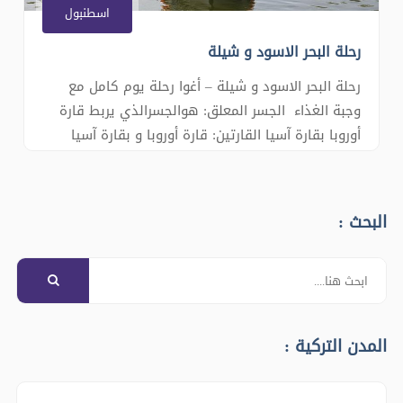
اسطنبول
رحلة البحر الاسود و شيلة
رحلة البحر الاسود و شيلة – أغوا رحلة يوم كامل مع
وجبة الغذاء الجسر المعلق: هوالجسرالذي يربط قارة
أوروبا بقارة آسيا القارتين: قارة أوروبا و بقارة آسيا
البحر الأسود و شيلة-أغوا: هي ريف إسطنبول على
البحرالأسود و تشتهر بغاباتها الجميلة والطبيعة
والخلابة جولة بالقارب في نهر كوكسو: نمتع برؤية
البحث :
الطبي
المدن التركية :