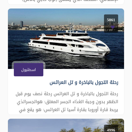
وكان سكن السلاطين والأمراء في أيام الدولة العثمانية
ويوجد فيه الآثار الإسلامية مثل سيف الرسول محمد
5861
(ص) وسهمه وجزء من شعره ومصحف عثمان بن عفان
رضي الله عنه وخزينة الدو
اسطنبول
رحلة التجول بالباخرة و تل العرائس
رحلة التجول بالباخرة و تل العرائس رحلة نصف يوم قبل
الظهر بدون وجبة الغذاء الجسر المعلق: هوالجسرالذي
يربط قارة أوروبا بقارة آسيا تل العرائس: هو يقع في
قارة آسيا تكشف جمال إسطنبول من أعلى نقطة في
المدينة القارتين: قارة أوروبا و بقارة آسيا جولة بحرية
4996