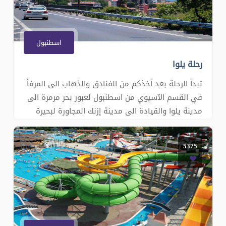
اسطنبول
رحلة يلوا
تبدأ الرحلة بعد أخذكم من الفنادق والذهاب الى المرفأ
في القسم الآسيوي من اسطنبول لعبور بحر مرمرة الى
مدينة يلوا والقيادة الى مدينة إزنك المجاورة لبحيرة
إزنك التي تعتبر خامس أكبر بحيرة طبيعية بتركيا, يعود
تاريخ المدينة لاكثر من 2500 سنة قبل الميلاد وشهرتها
5375
بالسيراميك المزخرف, في مدينة إزنك سنزور جامع الآ�