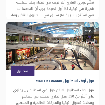
نعلّم عزيزي القارئ أنك ترغب في قضاء رحلة سياحية
مُميزة في تركيا، لذا أول نصيحة يجب أن نقدمها لك
هي استئجار سيارة مع سائق في اسطنبول للتنقل بها،
وقد وفرت لكم شركتنا الكثير من السيارات الفخمة
مختلفة الموديلات والأحجام، والتي يمكنك اختيار
7695
المُناسب منها حسب احتياجاتك، فنحن نمتلك فريق عمل
من السائقين المُ
اسطنبول
مول أوف اسطنبول Mall Of Istanbul
مول أوف اسطنبول أضخم مول في اسطنبول ,, يحتوي
على أكثر من 350 محل تجاري يختلف بين مطاعم
ومحلات تسوق تركيا والماركات العالمية و الملاهي