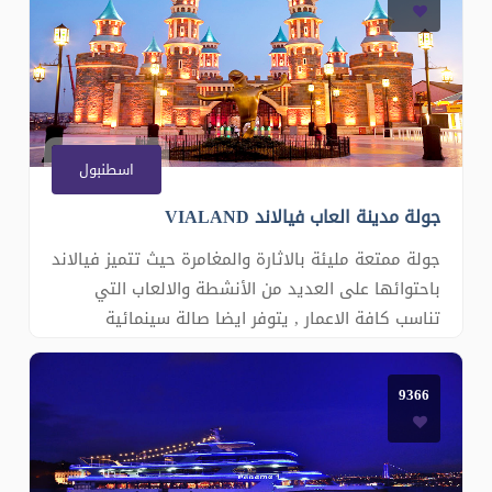
اسطنبول
جولة مدينة العاب فيالاند VIALAND
جولة ممتعة مليئة بالاثارة والمغامرة حيث تتميز فيالاند
باحتوائها على العديد من الأنشطة والالعاب التي
تناسب كافة الاعمار , يتوفر ايضا صالة سينمائية
وصالات بولينغ , جولة في مركز تسوق لشراء الاشياء
التذكارية , ثم الانتقال لمتابعة العروض المهرجانية
9366
العالمية الرائعة , ويمكنكم الجلوس في احدى المطاعم
الم