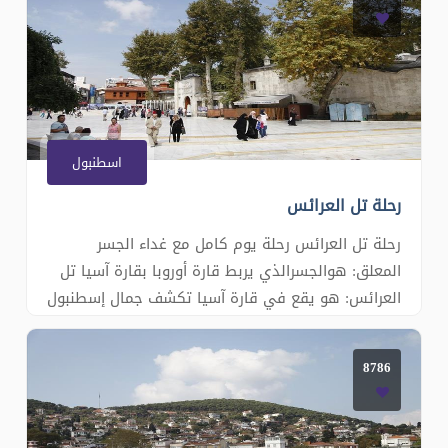
في مضيق البوسفور: نمتع برؤية القارتين الآسيوية
والأ�
اسطنبول
رحلة تل العرائس
رحلة تل العرائس رحلة يوم كامل مع غداء الجسر
المعلق: هوالجسرالذي يربط قارة أوروبا بقارة آسيا تل
العرائس: هو يقع في قارة آسيا تكشف جمال إسطنبول
من أعلى نقطة في المدينة القارتين: قارة أوروبا و
بقارة آسيا قصر دولما بهشه : الباب العالي مركز
8786
الخلافة العثمانية يضم285 غرفة 46 قاعة يقع على
مطل البوسفور اورت�