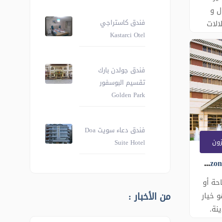
ل و
فندق كاستراجي
الات
Kastarci Otel
روض
ل
ر
فندق جولدن بارك
، يقدم
تقسيم البوسفور
ركية
Golden Park
رف
فندق دعاء سويت Doa
ون
Suite Hotel
فندق نوفوتيل ترابزون (Novotel Trabzon Hotel)
حة أو
من الأخبار :
 خيار
نة.