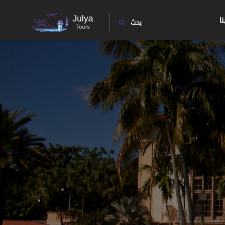
ا
بحث