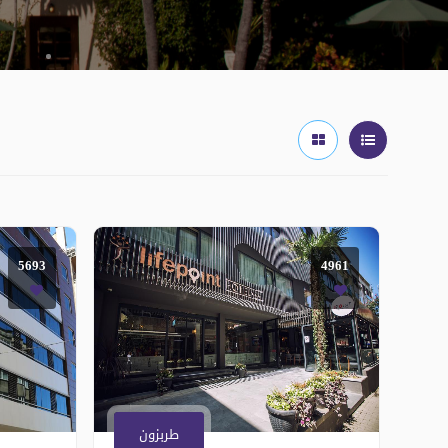
5693
4961
طربزون