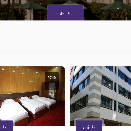
إبدأ الان
5740
طربزون
طربز