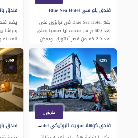
فندق بلو سي Blue Sea Hotel
فندق باناجيا 
يقع Blue Sea Hotel في ترابزون على
بعد 600 م من متحف آيا صوفيا وعلى
وتراسًا ي
بعد 2.9 كم من قصر أتاتورك. ويمكن
المدينة و
للضيوف الاستمتاع بالمطعم المتوفر
مسبحًا دا
في الموقع. تحتوي جميع الغرف على
الساونا ب
6369
4299
تلفزيون بشاشة مسطحة مع قنوات
في الجيم
فضائية. ويمكن للضيوف الاستمتاع
لك كل وح
بفنجان من الشاي أثناء الاستمتاع
جميع أوا
بإطلالة على البحر أو الجبل. وتضم
جميعها ع
الغرف حمام خاص. وتتوفر
مسطحة م
طربزون
فندق كوهلا سويت البوتيكي Kuhla Boutique Suite Hotel
فندق بارك سكو
مكان الإقامة هذا على بُعد 4 دقائق