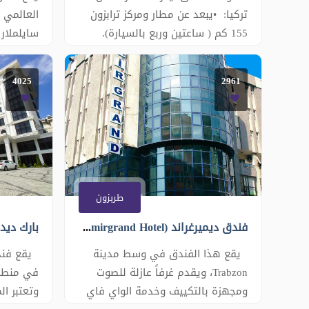
تركيا: •يبعد عن مطار ومركز ترابزون
العالمي 
155 كم ( ساعتين وربع بالسيارة).
سايلملار
•يبعد عن مدينة ريزة 85 كم ( 78
وتوفر لكم
دقيقة بالسيارة). •يبعد عن بحيرة
تظهر دا
4025
2961
اوزنغول 151 كم (ساعتين و20 دقيقة
العصرية 
بالسيارة). • يبعد عن قلعة زيل
بوجود ثقا
والشلال 28 كم ( 40 دقيقة بالسيارة).
المكان ا
•يبعد عن دير صوميلا 195 كم (3
السياحة 
ساعات بالسي
�
طربزون
فندق ديميرغراند (Demirgrand Hotel)
يقع هذا الفندق في وسط مدينة
Trabzon، ويقدم غرفاً عازلة للصوت
في منطقة
ومجهزة بالتكييف وخدمة الواي فاي
وتعتبر ا