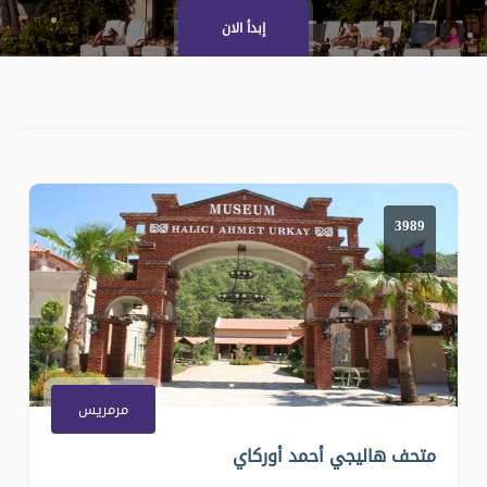
إبدأ الان
3989
مرمريس
متحف هاليجي أحمد أوركاي