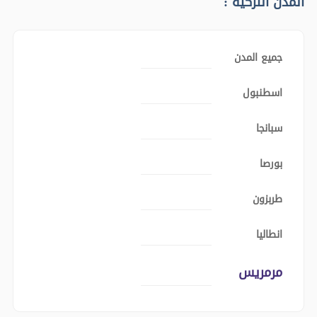
المدن التركية :
جميع المدن
اسطنبول
سبانجا
بورصا
طربزون
انطاليا
مرمريس