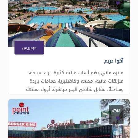
مرمريس
أكوا دريم
منتزه مائي يضم ألعاب مائية كثيرة، برك سباحة،
منزلقات مائية، مطعم وكافيتيريا، حمامات باردة
وساخنة. مقابل شاطئ البحر مباشرة، أجواء ممتعة
ومشاهد خلابة. ننصحكم بشراء تذاكر الدخول بأنفسكم
وليس عن طريق وكلاء السياحة حيث توفرون بعض
4768
النقود. - طلب الجولة املاء استمارة الحجز -
للتواصل تشات الموقع �