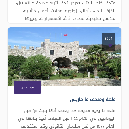
متحف خاص للأثار، يعرض تحف أثرية عديدة كالتماثيل،
الخزف، الحلي، أواني زجاجية، عملات، أعمال خشبية،
ملابس تقليدية، سجاد، أثاث، أكسسوارات، وغيرها
الكثير. يقع في الطريق ألى مويلا على بعد ١٠ كم من
مدينة مارماريس. - طلب الجولة املاء استمارة الحجز -
3594
للتواصل تشات الموقع وارقام الاتصال هنا
مرمريس
قلعة ومتحف مارماريس
قلعة تاريخية قديمة جدا يعتقد أنها بنيت من قبل
اليونانيين في العام ١٠٤٤ قبل الميلاد، أعيد بنائها في
العام ١٥٢٢ من قبل سليمان القانوني وقد استخدمت