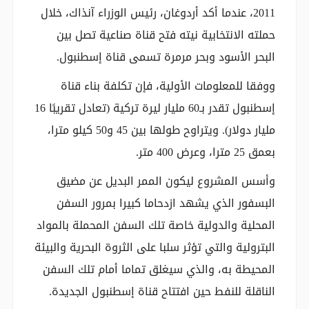
2011، عندما أكد أردوغان، رئيس الوزراء آنذاك، خلال
حملته الانتخابية نيته فتح قناة صناعية تصل بين
البحر الأسود وبحر مرمرة تسمى قناة إسطنبول.
ووفقا للمعلومات الأولية، فإن تكلفة بناء قناة
إسطنبول تقدر بـ60 مليار ليرة تركية (تعادل تقريبًا 16
مليار دولار). ويتراوح طولها بين 45 و50 كيلو مترا،
بعمق 25 مترا، وعرض 400 متر.
وأسس المشروع ليكون الممر البديل عن مضيق
البسفور الذي يشهد ازدحاما كبيرا بمرور السفن
المحلية والدولية خاصة تلك السفن المحملة بالمواد
البترولية والتي تؤثر سلبا على الثروة البحرية والبيئة
المحيطة به، والذي سيغلق تماما أمام تلك السفن
الناقلة للنفط حين افتتاح قناة إسطنبول الجديدة.