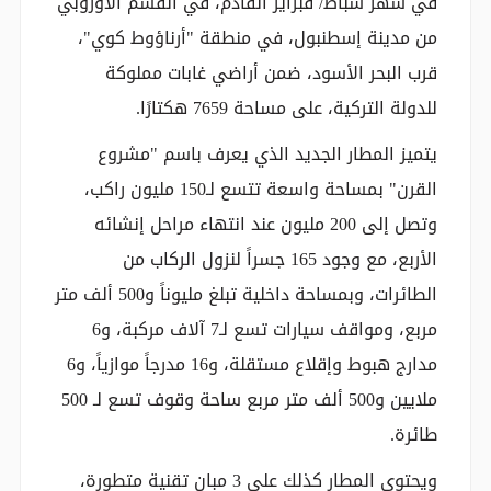
في شهر شباط/ فبراير القادم، في القسم الأوروبي
من مدينة إسطنبول، في منطقة "أرناؤوط كوي"،
قرب البحر الأسود، ضمن أراضي غابات مملوكة
للدولة التركية، على مساحة 7659 هكتارًا.
يتميز المطار الجديد الذي يعرف باسم "مشروع
القرن" بمساحة واسعة تتسع لـ150 مليون راكب،
وتصل إلى 200 مليون عند انتهاء مراحل إنشائه
الأربع، مع وجود 165 جسراً لنزول الركاب من
الطائرات، وبمساحة داخلية تبلغ مليوناً و500 ألف متر
مربع، ومواقف سيارات تسع لـ7 آلاف مركبة، و6
مدارج هبوط وإقلاع مستقلة، و16 مدرجاً موازياً، و6
ملايين و500 ألف متر مربع ساحة وقوف تسع لـ 500
طائرة.
ويحتوي المطار كذلك على 3 مبان تقنية متطورة،