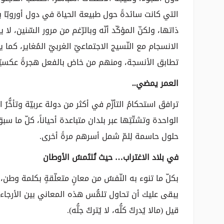
التي كانت سائدةً حول طبيعة الحياة في دول أوروبّا بالذّ
ذاتها، ولكنّ المؤكّد أنّه وبالرّغم من مرور السّنين، لا
الانسجام مع النّسيج الاجتماعيّ الغربيّ المُغاير، كما ي
تطابق الأنسجة، ومنهم من خاض بالفعل هجرةً عكسيّة ل
العمر يمضي..
ترافقَ استحكامُ التأزّم في أكثر من دولة عربيّة وتأخُّرُ
الواحدة وتشتّتِها عبر بلدان متباعدة أحياناً، كلّ ما 
حلول حاسمة لِلمّ شمل أسرهم مرةً أخرى.
في بلاد الاغتراب… حيث تُلتَمسُ الأوطان
بكلّ ما تنوء به النّفسُ من معانٍ متعلّقةٍ بكلمة وط
يبقى عليك أن تحاول تلمُّس هذه المعاني بين الأرجاء، ل
قيل (مالا يُدركُ كلُّه، لا يُتركُ جلُّه).