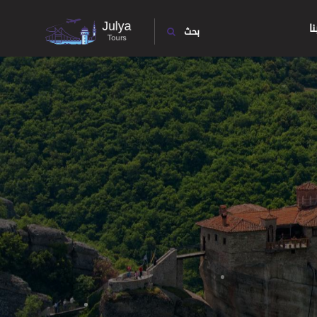
ا
بحث