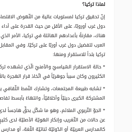
لماذا تركيا؟
إنّ تحقيق تركيا لمستويات عالية من النّهوض الاقتصاديّ 
دول غرب أوروبّا، على الأقل من حيث القدرة على أداء الم
هناك، مقارنةً بأعدادهم الهائلة في تركيا، الأمر الذي ش
العرب لتفضيل دول غرب أوربّا على تركيّا. وفي المقابل،
تركيا بلداً للاستقرار ومنها:
الكثيرون وكان سبباً جوهريّاً في اتّخاذ قرار الهجرة با
* تشابه طبيعة المجتمعات، وتشارك النّمط الثّقافي بين
المشتركة الكبرى دينيّاً وأخلاقيّاً، وانتهاءً بأبسط تفا
* الجوّ التّربوي الملائم، وهو ما شكّل بحقٍّ هاجساً لدى
عن حالات من التّغريب وإنكار الهويّة الأصليّة لدى كثيرٍ 
كالمدارس العربيّة أو الدّوليّة ثنائيّة اللّغة، أو مدارس ا