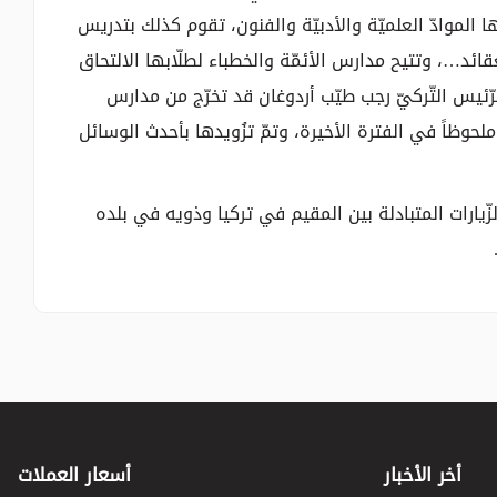
ها الموادّ العلميّة والأدبيّة والفنون، تقوم كذلك بتدريس
العقائد…، وتتيح مدارس الأئمّة والخطباء لطلّابها الالتحاق
 الرّئيس التّركيّ رجب طيّب أردوغان قد تخرّج من مدارس
حوظاً في الفترة الأخيرة، وتمّ تزُويدها بأحدث الوسائل
لزّيارات المتبادلة بين المقيم في تركيا وذويه في بلده
أخر الأخبار
أسعار العملات