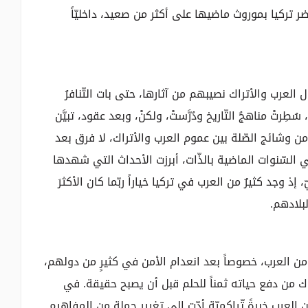
اضر تركيا بموروث ماضيها على أكثر من صعيد، داخليّاً
ل العرب والأتراك نصيبهم من آثارها، حتى بات التّنافرُ
رتْ مناهجُ التّاريخ ودُرَّستْ، ولكنْ، وبعد عقود، تبيَّن
خ من وشائج الصّلة بين عموم العرب والأتراك، لا فرق بعد
 السّنوات الماضية بالذّات، أبرزت الأحداث التي شهدها
ذ وجد كثيرٌ من العرب في تركيا خياراً ربّما كان الأكثرَ
بلادهم.
ن من العرب، خصوصاً بعد انعدام الأمن في كثيرٍ من دولهم،
اك من دفع حياته ثمناً للحلم قبل أن يصبح حقيقة. في
 العرب خبرةً تّراكميّة أدّت إلى تغيير جملة من المفاهيم