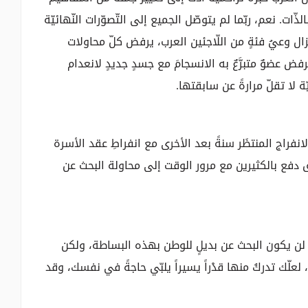
ات. نعم، ربّما لم يتوصّل الجميع إلى التّصوّرات النّهائيّة
 يزال وعيُ فئةٍ من اللّاجئين العرب، يرفض كلّ محاولات
رفض عضوٌ متبرَّعٌ به الانسجامَ مع جسدٍ جديدٍ لانعدام
ا تقلّ مرارةً عن سابقتها.
 الانفراج المنتظَر سنةً بعد الأخرى مع انفراطِ عقد الأسرة
سبق دفع بالكثيرين مع مرور الوقت إلى محاولة البحث عن
ن، لن يكون البحث عن بديلٍ للوطن بهذه البساطة، ولكن
علّك تدركُ منها قدْراً يسيراً يلبّي حاجةً في نفسك، وقد