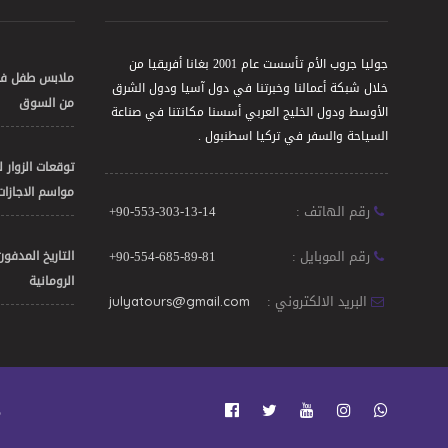
جوليا جروب الأم تأسست عام 2001 بغانا أفريقيا من
ملابس طفل فهر
خلال شبكة أعمالنا وخبرتنا في دول آسيا ودول الشرق
من السوق
الأوسط ودول الخليج العربي أسسنا مكانتنا في صناعة
السياحة والسفر في تركيا اسطنبول .
توقعات الزوار
مواسم الاجازات ل
رقم الهاتف :
+90-553-303-13-14
رقم الموبايل :
+90-554-685-89-81
التاريخ المدفو
الرومانية
البريد الالكتروني :
julyatours@gmail.com
©