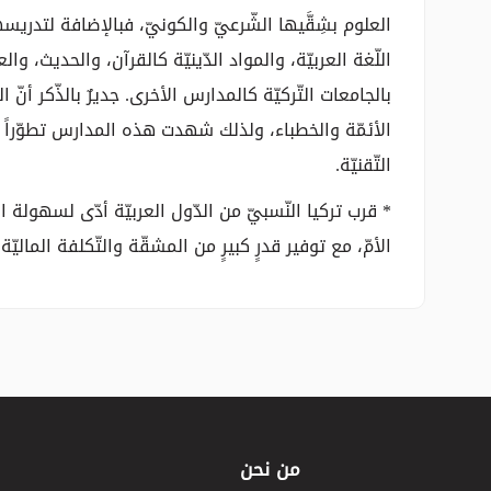
العلوم بشِقَّيها الشّرعيّ والكونيّ، فبالإضافة لتدريس
اللّغة العربيّة، والمواد الدّينيّة كالقرآن، والحديث، و
بالجامعات التّركيّة كالمدارس الأخرى. جديرٌ بالذّكر أنّ
الأئمّة والخطباء، ولذلك شهدت هذه المدارس تطوّراً مل
التّقنيّة.
* قرب تركيا النّسبيّ من الدّول العربيّة أدّى لسهولة ا
الأمّ، مع توفير قدرٍ كبيرٍ من المشقّة والتّكلفة الماليّة.
من نحن