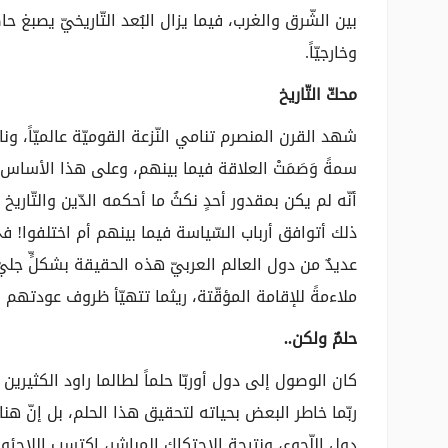
بين الشّرق والغرب، فيما يزال البُعد التّاريخيّ يصبغ ح
وخارجيّاً.
محكّ التّاريخ
شهد القرن المنصرم تنامي النّزعة القوميّة عالميّاً، ونا
سمةً وَصَمَتْ العلاقة فيما بينهم، وعلى هذا الأساس، سُطِ
أنّه لم يكن بمقدور أحدٍ نكثُ ما أحكمه الدّين والتّاري
ذلك أتوافق أرباب السّياسة فيما بينهم أم اختلفوا! في
عديدٌ من دول العالم العربيّ هذه الحقيقة بشكلٍّ جليّ، إ
ملاءمةً للإقامة المؤقّتة، ريثما تتهيّأ ظروف عودتهم ل
حلمٌ ولكن..
كان الوصول إلى دول أوربّا حلماً لطالما راود الكثيري
ربّما خاطر البعض بحياته لتحقيق هذا الحلم، بل إنّ هن
دول اللّجوء، ونتيجة الاحتكاك المباشر، اكتسب اللاجئون