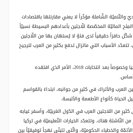
والتّنميّة الشّاملة مؤخّراً لا يعني مقارنتها باقتصادات
ِنَح الماليّة المخصّصة للّاجئين بأعدادهم البسيطة نسبيّاً
كّل حافزاً حقيقياً لدى فئةٍ لا يُستهان بها من اللّاجئين
 تتعدّد الأسباب التي ماتزال تدفع بكثيرٍ من العرب لترجيح
* حالة الاستقرار السّياسيّ والأمنيّ الّذي تشهده تركيا وخصوصاً بعد انتخابات 2018، الأمر الذي افتقده
لأساس.
 العرب والأتراك في كثيرٍ من جوانبه، ابتداءً بالقواسم
صيل الحياة كأنواع الأطعمة والألبسة.
 كثيرٍ من اللاجئين العرب في الدّول الغربيّة، وأسفر غيابه
من النّاشئة هناك. وتتعدّد الخيارات التّعليميّة في تركيا
لأئمّة والخطباء الحكوميّة، والّتي تتبنّى نهجاً توفيقيّاً بين