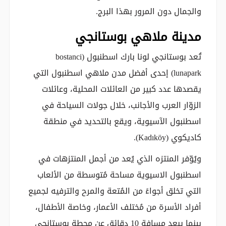
والجمال دون المرور بهذا البرج.
مدينة ملاهي بوستانجي
تُعد بوستانجي لونا بارك اسطنبول (bostanci
lunapark) إحدى أفضل مدن ملاهي اسطنبول التي
يقصدها عدد كبير من العائلات المحلية، وعائلات
الزوّار العرب والأجانب، خلال جولات السياحة في
اسطنبول الآسيوية، ويقع بالتحديد في منطقة
كاديكوي (Kadıköy).
ويُوّفر المنتزه الذي يُعد من أجمل المنتزهات في
اسطنبول الاسيوية مساحة مُتوسطة من الألعاب
التي تخلق أجواءً من المُتعة والمرح والترفيه لجميع
أفراد الأسرة من مُختلف الأعمار، وخاصة الأطفال،
بينما يبعد مسافة 10 دقائق عن محطة بوستانجي