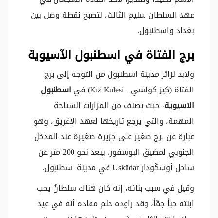
عهد السلطان سليم الثالث، لتصبح نقطة وصل بين
بغداد واسطنبول.
برج الفتاة في اسطنبول الآسيوية
ولابد لزائر مدينة اسطنبول من التوجه إلى برج
الفتاة (كيز كولسي - Kız Kulesi) في
اسطنبول
الاسيوية
، حيث يصنف من المزارات السياحة
المهمة، والتي يرجع تاريخها لعهد الإغريق، وهو
عبارة عن برج صغير على جزيرة صغيرة عند المدخل
الجنوبي لمضيق البوسفور، يبعد نحو 200 متر عن
ساحل أوسكُودار Üsküdar في مدينة اسطنبول.
وقيل في سبب بنائه، إنه كان هناك سلطانٌ يحب
ابنته حباً جمّاً، وقد راوده حلم مفاده أنه في عيد