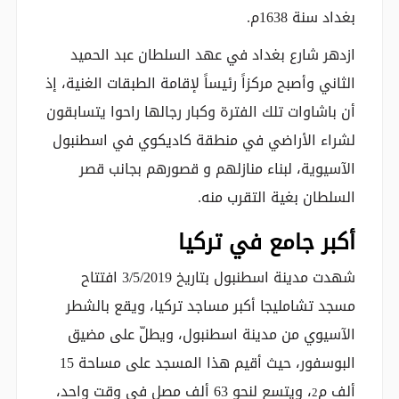
بغداد سنة 1638م.
ازدهر شارع بغداد في عهد السلطان عبد الحميد
الثاني وأصبح مركزاً رئيساً لإقامة الطبقات الغنية، إذ
أن باشاوات تلك الفترة وكبار رجالها راحوا يتسابقون
لشراء الأراضي في منطقة كاديكوي في اسطنبول
الآسيوية، لبناء منازلهم و قصورهم بجانب قصر
السلطان بغية التقرب منه.
أكبر جامع في تركيا
شهدت مدينة اسطنبول بتاريخ 3/5/2019 افتتاح
مسجد تشامليجا أكبر مساجد تركيا، ويقع بالشطر
الآسيوي من مدينة اسطنبول، ويطلّ على مضيق
البوسفور، حيث أقيم هذا المسجد على مساحة 15
ألف م
، ويتسع لنحو 63 ألف مصلٍ في وقت واحد،
2