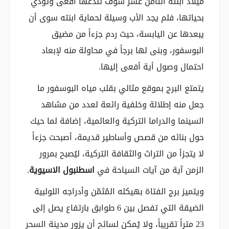
ميلاد ابنته الثامن عشر سوف تلدغها أفعى وتودي
بحياتها، فلم يجد الأب وسيلة لحماية ابنته سوى أن
يبعدها عن اليابسة، حيث ردم جزءاً من مضيق
البوسفور، وبنى لها برجاً في محاولة منه لإبعاد
احتمال وصول أية أفعى إليها.
يتمتع البرج بموقع مثالي بقلب مياه البوسفور ما
جعل منه إطلالة وخلفية رائعة لعدد من مشاهد
السينما والدراما التركية والعالمية، إضافة لما حيك
حول بنائه من قصص وأساطير قديمة، أصبحت جزءاً
لا يتجزأ من التراث والثقافة التركية، ليُصبح بمرور
الزمن آية من آيات السياحة في
اسطنبول الاسيوية
.
ويتميز برج الفتاة بهيكله المُثمّن وأدراجه اللولبية
الضيقة التي تفصل بين 6 طوابق بارتفاع يصل إلى
23 متراً تقريباً، ولا يُمكن لسائح أن يزور مدينة السحر