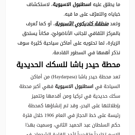
ما يطلق عليه
اسطنبول الاسيوية
، لاستكشاف
خباياه والتعرّف على ما فيه.
وتعد
منطقة كاديكوي الآسيوية
، أو كما تُعرف
بالمركز الثقافي للجانب الأناضوليّ، مكاناً يستحق
الزيارة، لما تحتويه على أماكن سياحية كثيرة سوف
نذكر أهمها في السطور القادمة.
محطة حيدر باشا للسكك الحديدية
تعد محطة حيدر باشا (Haydarpasa) من أماكن
السياحة في
اسطنبول الاسيوية
فهي أكبر محطة
سكك حديدية في تركيا ومن أقدمها وتتميز
بإطلالتها على البحر، وقد تم إنشاؤها كمحطة
رئيسة على خط الحجاز في العام 1906 خلال فترة
حكم السلطان عبد الحميد الثاني، وسميت بهذا
الاسم تخليداً وتقديراً لأحد القادة الشجعان في