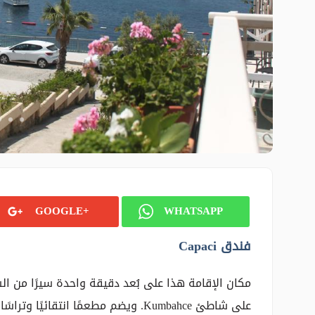
GOOGLE+
WHATSAPP
فندق Capaci