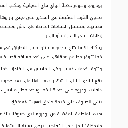
بودروم. وتتوفر خدمة الواي فاي المجانية ومكتب است
تحتوي الغرف المكيفة في الفندق على ميني بار وها
فضائية. وتشتمل الحمامات الخاصة على دش ومجفف ش
إطلالات على الحديقة أو البحر.
يمكنك الاستمتاع بمجموعة متنوعة من الأطباق في 
كما تتوفر مطاعم ومقاهي على بُعد مسافة قصيرة سير
وتتوفر خدمات غسيل وكي الملابس في الفندق. كما يت
يقع النادي الليلي الشهي
حافلات بودروم على بعد 1.5 كم. ويبعد مطار ميلاس - بودروم مسافة 35 كم.
يثني الضيوف على خدمة فندق Capaci
الممتازة
.
هذه المنطقة المفضلة من بودروم لدى ضيوفنا بناءً ع
ملاحظة / للمزيد من التفاصيل يرجى تعبئة الاستمارة 