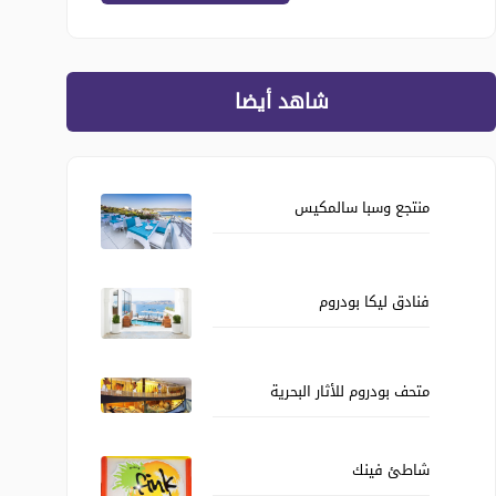
شاهد أيضا
منتجع وسبا سالمكيس
فنادق ليكا بودروم
متحف بودروم للأثار البحرية
شاطئ فينك