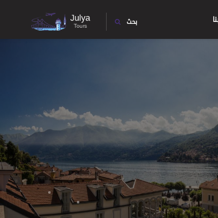
ا
بحث