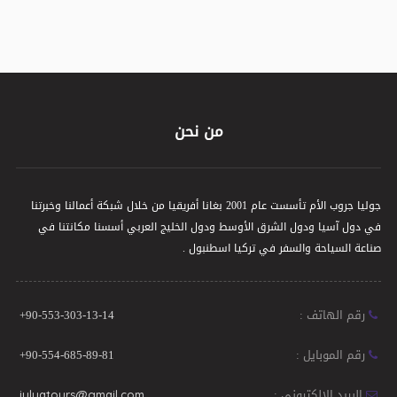
من نحن
جوليا جروب الأم تأسست عام 2001 بغانا أفريقيا من خلال شبكة أعمالنا وخبرتنا
في دول آسيا ودول الشرق الأوسط ودول الخليج العربي أسسنا مكانتنا في
صناعة السياحة والسفر في تركيا اسطنبول .
رقم الهاتف :
+90-553-303-13-14
رقم الموبايل :
+90-554-685-89-81
البريد الالكتروني :
julyatours@gmail.com