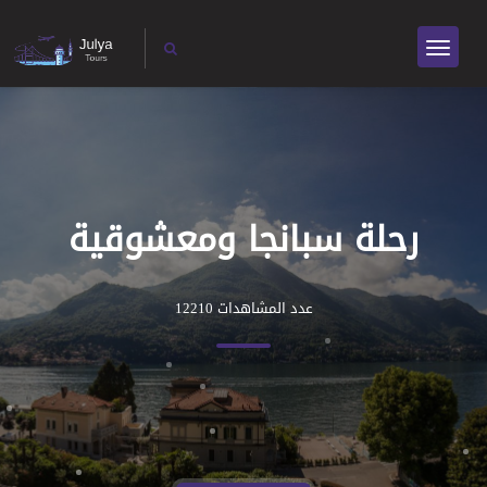
رحلة سبانجا ومعشوقية
عدد المشاهدات 12210