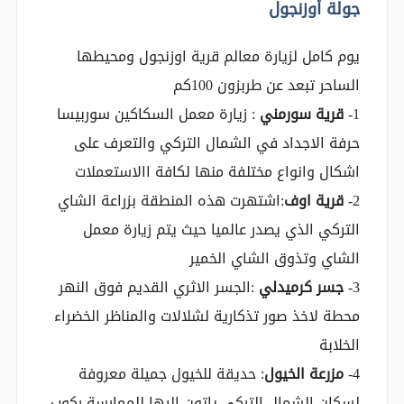
جولة أوزنجول
يوم كامل لزيارة معالم قرية اوزنجول ومحيطها
الساحر تبعد عن طربزون 100كم
1-
قرية سورمني
: زيارة معمل السكاكين سوربيسا
حرفة الاجداد في الشمال التركي والتعرف على
اشكال وانواع مختلفة منها لكافة االاستعملات
2-
قرية اوف
:اشتهرت هذه المنطقة بزراعة الشاي
التركي الذي يصدر عالميا حيث يتم زيارة معمل
الشاي وتذوق الشاي الخمير
3-
جسر كرميدلي
:الجسر الاثري القديم فوق النهر
محطة لاخذ صور تذكارية لشلالات والمناظر الخضراء
الخلابة
4-
مزرعة الخيول
: حديقة للخيول جميلة معروفة
لسكان الشمال التركي ياتون اليها للممارسة ركوب