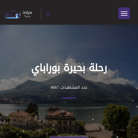
رحلة بحيرة بوراباي
عدد المشاهدات 4667