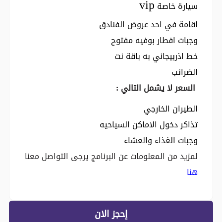
vip
ﺳﻴﺎرة ﺧﺎﺻﺔ
اقامة في احد عروض الفنادق
وجبات افطار بوفيه مفتوح
خط اذربيجاني به باقة نت
الضرائب
اﻟﺴﻌﺮ ﻻ ﻳﺸﻤﻞ التالي :
الطيران الخارجي
ﺗﺬاﻛﺮ دﺧﻮل اﻻﻣﺎﻛﻦ اﻟﺴﻴﺎﺣﻴﻪ
وجبات اﻟﻐﺬاء واﻟﻌﺸﺎء
لمزيد من المعلومات عن البرنامج يرجى التواصل معنا
هنا
إحجز الان