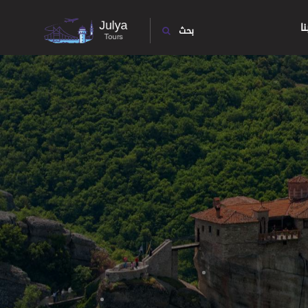
ا
بحث