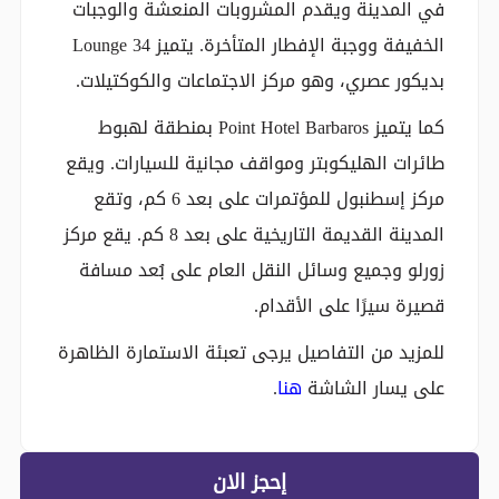
في المدينة ويقدم المشروبات المنعشة والوجبات
الخفيفة ووجبة الإفطار المتأخرة. يتميز Lounge 34
بديكور عصري، وهو مركز الاجتماعات والكوكتيلات.
كما يتميز Point Hotel Barbaros بمنطقة لهبوط
طائرات الهليكوبتر ومواقف مجانية للسيارات. ويقع
مركز إسطنبول للمؤتمرات على بعد 6 كم، وتقع
المدينة القديمة التاريخية على بعد 8 كم. يقع مركز
زورلو وجميع وسائل النقل العام على بُعد مسافة
قصيرة سيرًا على الأقدام.
للمزيد من التفاصيل يرجى تعبئة الاستمارة الظاهرة
على يسار الشاشة
هنا
.
إحجز الان