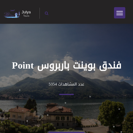
فندق بوينت باربروس Point
عدد المشاهدات 5354