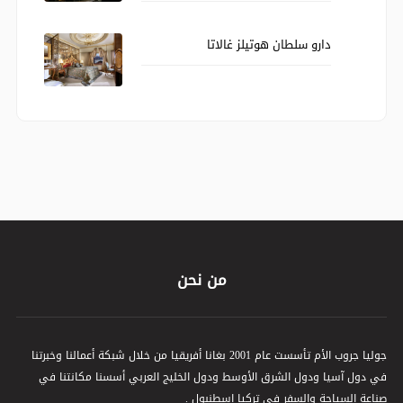
دارو سلطان هوتيلز غالاتا
من نحن
جوليا جروب الأم تأسست عام 2001 بغانا أفريقيا من خلال شبكة أعمالنا وخبرتنا
في دول آسيا ودول الشرق الأوسط ودول الخليج العربي أسسنا مكانتنا في
صناعة السياحة والسفر في تركيا اسطنبول .