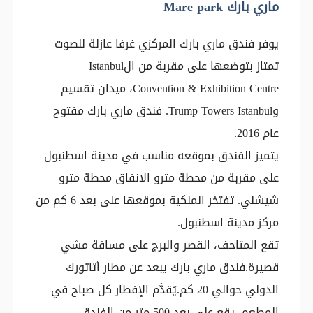
ماري بارك Mare park
يوفر فندق ماري بارك المركزي غرفا عازلة للصوت
تمتاز بتوضعها على مقربة من الIstanbul
Convention & Exhibition Centre، ميدان تقسيم
وTrump Towers Istanbul. فندق ماري بارك مفتوح
عام 2016.
يتميز الفندق بموقعه مناسب في مدينة اسطنبول
على مقربة من محطة مترو الانفاق محطة مترو
شيشلي. تفتخر الملكية بموقعها على بعد 6 كم من
مركز مدينة اسطنبول.
تقع المتاحف، القصر والبرج على مسافة مشي
قصيرة.فندق ماري بارك يبعد عن مطار أتاتورك
الدولي حوالي 20 كم.يُقدَّم الإفطار كل صباح في
المطعم. يقع على بعد 500 متر من الفندق