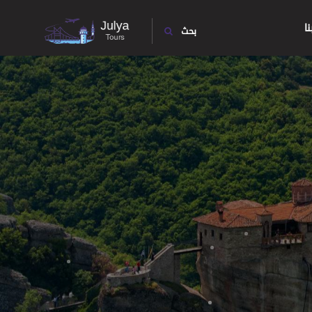
ا
بحث